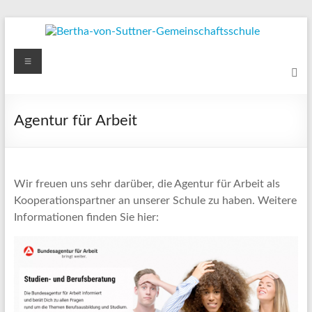
Zum
Inhalt
springen
Bertha-
Menü
von-
Suttner-
Agentur für Arbeit
Gemeinschaftsschule
Ihr
Kind
Wir freuen uns sehr darüber, die Agentur für Arbeit als
ist
Kooperationspartner an unserer Schule zu haben. Weitere
uns
Informationen finden Sie hier:
wichtig
und
in
unserer
Gemeinschaft
willkommen!