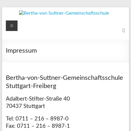
Zum
Inhalt
springen
Bertha-
Menü
von-
Suttner-
Impressum
Gemeinschaftsschule
Ihr
Kind
Bertha-von-Suttner-Gemeinschaftsschule
ist
Stuttgart-Freiberg
uns
wichtig
Adalbert-Stifter-Straße 40
und
70437 Stuttgart
in
unserer
Tel: 0711 – 216 – 8987-0
Gemeinschaft
Fax: 0711 – 216 – 8987-1
willkommen!